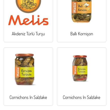
Akdeniz Türlü Turşu
Ballı Kornişon
Cornichons In Salzlake
Cornichons In Salzlake