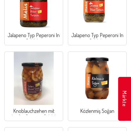
Jalapeno Typ Peperoni In
Jalapeno Typ Peperoni In
Salzlake
Salzlake
Märkte
Knoblauchzehen mit
Közlenmiş Soğan
scharfer Sauce in Salzlake