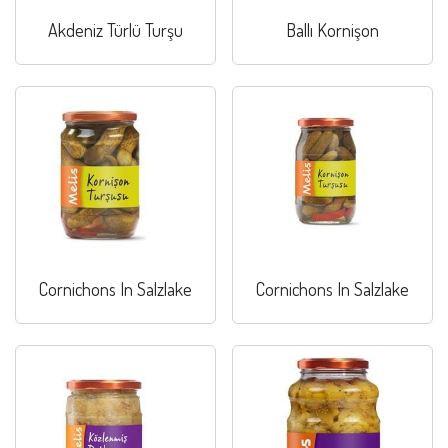
Akdeniz Türlü Turşu
Ballı Kornişon
Cornichons In Salzlake
Cornichons In Salzlake