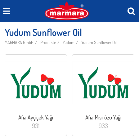
Yudum Sunflower Oil
MARMARA GmbH
Produkte
Yudum
Yudum Sunflower Oil
Afıa Ayçiçek Yağı
Afıa Mısırözü Yağı
931
933