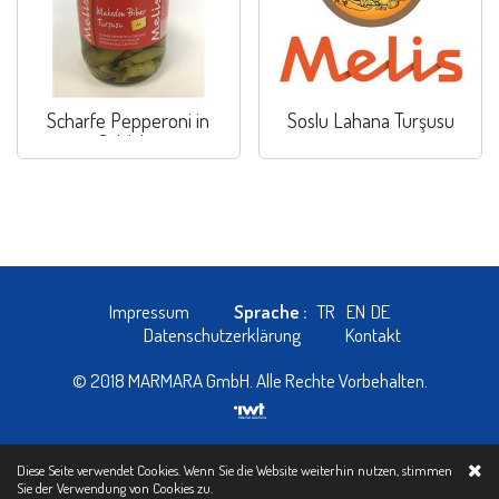
Scharfe Pepperoni in
Soslu Lahana Turşusu
Salzlake
Impressum
Sprache :
TR
EN
DE
Datenschutzerklärung
Kontakt
© 2018 MARMARA GmbH. Alle Rechte Vorbehalten.
Diese Seite verwendet Cookies. Wenn Sie die Website weiterhin nutzen, stimmen
Sie der Verwendung von
Cookies zu.