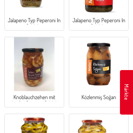
Jalapeno Typ Peperoni In
Jalapeno Typ Peperoni In
Salzlake
Salzlake
Märkte
Knoblauchzehen mit
Közlenmiş Soğan
scharfer Sauce in Salzlake