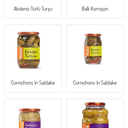
Akdeniz Türlü Turşu
Ballı Kornişon
Cornichons In Salzlake
Cornichons In Salzlake