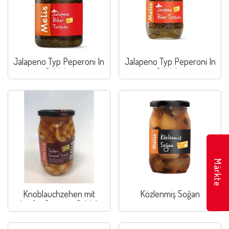
Jalapeno Typ Peperoni In
Jalapeno Typ Peperoni In
Salzlake
Salzlake
Märkte
Knoblauchzehen mit
Közlenmiş Soğan
scharfer Sauce in Salzlake