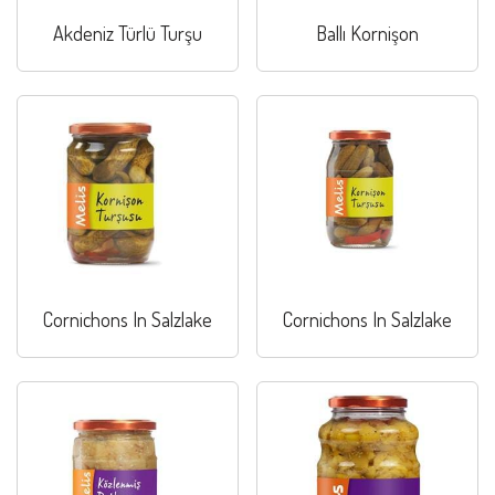
Akdeniz Türlü Turşu
Ballı Kornişon
Cornichons In Salzlake
Cornichons In Salzlake