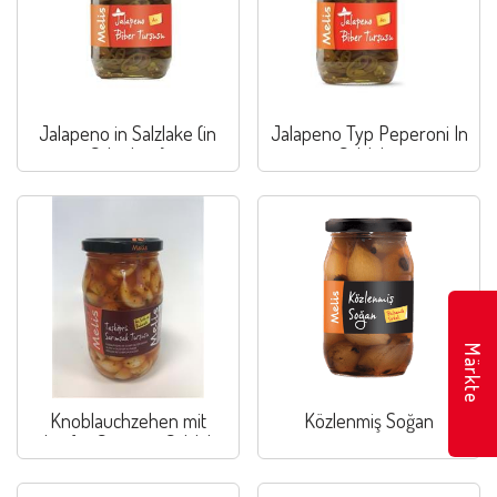
Jalapeno in Salzlake (in
Jalapeno Typ Peperoni In
Scheiben)
Salzlake
Märkte
Knoblauchzehen mit
Közlenmiş Soğan
scharfer Sauce in Salzlake