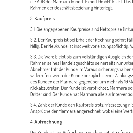
die AGB der Marmara Import-Export GmbH“ klickt. Das 
Rahmen der Geschäftsbeziehung hinterlegt.
3.
Kaufpreis
3.1. Die angegebenen Kaufpreise sind Nettopreise (Irr
3.2. Der Kaufpreis ist bei Erhalt der Rechnung sofort fä
fällig. Der Neukunde ist insoweit vorleistungspflicht
3.3. Die Ware bleibt bis zum vollständigen Ausgleich 
Rahmen seines Handelsgeschäfts seinerseits nur unte
Abnehmer tritt der Kunde im Voraus sicherungshalber 
widerrufen, wenn der Kunde bezüglich seiner Zahlungs
des Kunden der Marmara gegenüber um mehr als 10 %, 
rückabzutreten. Der Kunde ist verpflichtet, Marmara 
Dritter sind. Der Kunde hat Marmara alle zur Interventi
3.4. Zahlt der Kunde den Kaufpreis trotz Fristsetzung 
Ansprüche der Marmara angerechnet, wobei eine Wert
4.
Aufrechnung
Der Kunde ist zur Aufrechnung nur berechtigt, sofern u