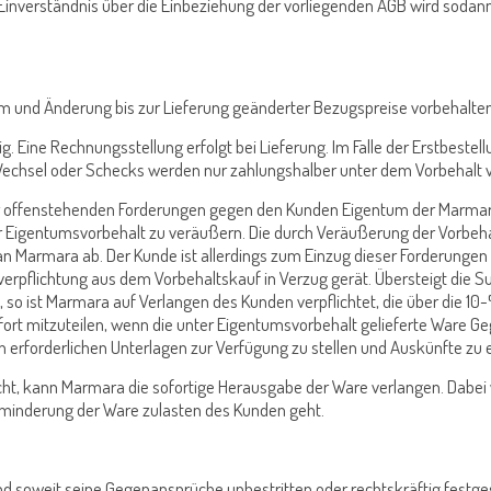
Einverständnis über die Einbeziehung der vorliegenden AGB wird sodan
tum und Änderung bis zur Lieferung geänderter Bezugspreise vorbehalte
llig. Eine Rechnungsstellung erfolgt bei Lieferung. Im Falle der Erstbest
ig. Wechsel oder Schecks werden nur zahlungshalber unter dem Vorbeha
der offenstehenden Forderungen gegen den Kunden Eigentum der Marmara
r Eigentumsvorbehalt zu veräußern. Die durch Veräußerung der Vorbe
an Marmara ab. Der Kunde ist allerdings zum Einzug dieser Forderunge
verpflichtung aus dem Vorbehaltskauf in Verzug gerät. Übersteigt die
so ist Marmara auf Verlangen des Kunden verpflichtet, die über die 1
sofort mitzuteilen, wenn die unter Eigentumsvorbehalt gelieferte Wa
on erforderlichen Unterlagen zur Verfügung zu stellen und Auskünfte zu e
nicht, kann Marmara die sofortige Herausgabe der Ware verlangen. Dabei
minderung der Ware zulasten des Kunden geht.
nd soweit seine Gegenansprüche unbestritten oder rechtskräftig festgest