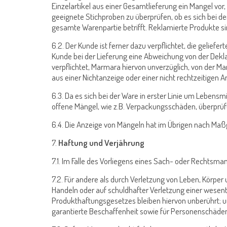
Einzelartikel aus einer Gesamtlieferung ein Mangel vor,
geeignete Stichproben zu überprüfen, ob es sich bei de
gesamte Warenpartie betrifft. Reklamierte Produkte 
6.2. Der Kunde ist ferner dazu verpflichtet, die gelie
Kunde bei der Lieferung eine Abweichung von der Deklar
verpflichtet, Marmara hiervon unverzüglich, von der Ma
aus einer Nichtanzeige oder einer nicht rechtzeitige
6.3. Da es sich bei der Ware in erster Linie um Lebensm
offene Mängel, wie z.B. Verpackungsschäden, überprüf
6.4. Die Anzeige von Mängeln hat im Übrigen nach Maß
7.
Haftung und Verjährung
7.1. Im Falle des Vorliegens eines Sach- oder Rechtsma
7.2. Für andere als durch Verletzung von Leben, Körpe
Handeln oder auf schuldhafter Verletzung einer wesent
Produkthaftungsgesetzes bleiben hiervon unberührt; un
garantierte Beschaffenheit sowie für Personenschäde