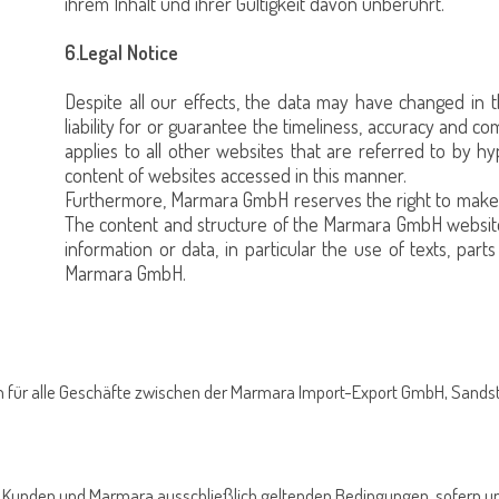
ihrem Inhalt und ihrer Gültigkeit davon unberührt.
6.Legal Notice
Despite all our effects, the data may have changed in
liability for or guarantee the timeliness, accuracy and 
applies to all other websites that are referred to by h
content of websites accessed in this manner.
Furthermore, Marmara GmbH reserves the right to make c
The content and structure of the Marmara GmbH website
information or data, in particular the use of texts, part
Marmara GmbH.
n für alle Geschäfte zwischen der Marmara Import-Export GmbH, Sand
m Kunden und Marmara ausschließlich geltenden Bedingungen, sofern und