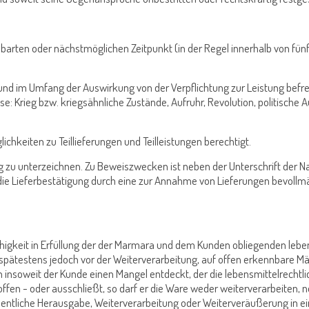
einbarten oder nächstmöglichen Zeitpunkt (in der Regel innerhalb von f
 und im Umfang der Auswirkung von der Verpflichtung zur Leistung befrei
: Krieg bzw. kriegsähnliche Zustände, Aufruhr, Revolution, politische
ichkeiten zu Teillieferungen und Teilleistungen berechtigt.
ung zu unterzeichnen. Zu Beweiszwecken ist neben der Unterschrift de
die Lieferbestätigung durch eine zur Annahme von Lieferungen bevollmäc
ähigkeit in Erfüllung der der Marmara und dem Kunden obliegenden lebens
spätestens jedoch vor der Weiterverarbeitung, auf offen erkennbare 
 insoweit der Kunde einen Mangel entdeckt, der die lebensmittelrechtli
offen - oder ausschließt, so darf er die Ware weder weiterverarbeiten,
hentliche Herausgabe, Weiterverarbeitung oder Weiterveräußerung in ei