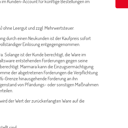
n im Kunden-Account für künftige Bestellungen im
n) ohne Leergut und zzgl. Mehrwertsteuer.
ellung durch einen Neukunden ist der Kaufpreis sofort
lt vollständiger Einlösung entgegengenommen.
. Solange ist der Kunde berechtigt, die Ware im
haltsware entstehenden Forderungen gegen seine
n berechtigt. Marmara kann die Einzugsermächtigung
 Summe der abgetretenen Forderungen die Verpflichtung
0-%-Grenze hinausgehende Forderung an ihn
re Gegenstand von Pfändungs- oder sonstigen Maßnahmen
rteilen.
 wird der Wert der zurückerlangten Ware auf die
ellt sind.