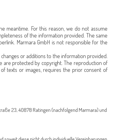
 the meantime. For this reason, we do not assume
completeness of the information provided. The same
yperlink. Marmara GmbH is not responsible for the
hanges or additions to the information provided.
 are protected by copyright. The reproduction of
s of texts or images, requires the prior consent of
straße 23, 40878 Ratingen (nachfolgend Marmara) und
 soweit diese nicht durch individuelle Vereinbarungen