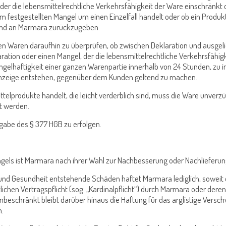
 der die lebensmittelrechtliche Verkehrsfähigkeit der Ware einschränkt o
m festgestellten Mangel um einen Einzelfall handelt oder ob ein Produkt
sind an Marmara zurückzugeben.
ferten Waren daraufhin zu überprüfen, ob zwischen Deklaration und ausge
ation oder einen Mangel, der die lebensmittelrechtliche Verkehrsfähigke
ngelhaftigkeit einer ganzen Warenpartie innerhalb von 24 Stunden, zu in
n Anzeige entstehen, gegenüber dem Kunden geltend zu machen.
ittelprodukte handelt, die leicht verderblich sind, muss die Ware unver
t werden.
gabe des § 377 HGB zu erfolgen.
ngels ist Marmara nach ihrer Wahl zur Nachbesserung oder Nachlieferung
r und Gesundheit entstehende Schäden haftet Marmara lediglich, soweit
lichen Vertragspflicht (sog. „Kardinalpflicht“) durch Marmara oder der
beschränkt bleibt darüber hinaus die Haftung für das arglistige Versch
n.