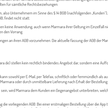
lten für sämtliche Rechtsbeziehungen.
n, also Unternehmern im Sinne des § 14 BGB (nachfolgenden „Kunden“),
, findet nicht statt.
den keine Anwendung, auch wenn Marmara ihrer Geltung im Einzelfall ni
en den Vorrang.
nderungen an ihren AGB vorzunehmen. Die aktuelle Fassung der AGB de
a.de) stellen kein rechtlich bindendes Angebot dar, sondern eine Auffo
 kann sowohl per E-Mail, per Telefax, schriftlich oder fernmündlich al
Marmara oder durch unmittelbare Lieferung nach Erhalt der Bestellung
sein, wird Marmara dem Kunden ein Gegenangebot unterbreiten, welches 
g die vorliegenden AGB. Bei einer erstmaligen Bestellung über die App t