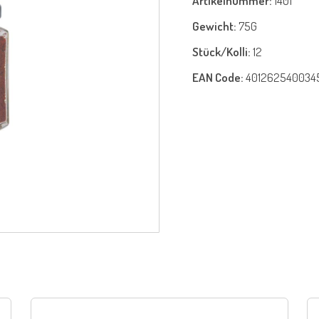
Artikelnummer:
1401
Gewicht:
75G
Stück/Kolli:
12
EAN Code:
401262540034