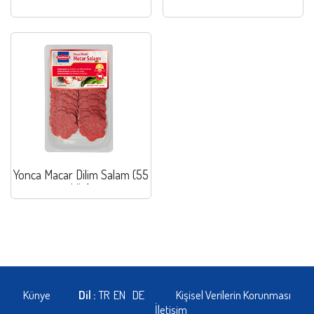
Yonca Macar Dilim Salam (55
klb.)
Künye
Dil :
TR
EN
DE
Kişisel Verilerin Korunması
İletişim