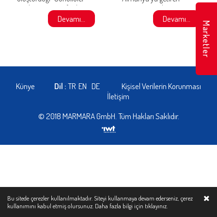
Koalisyonu” tarafından,
Marmara GmbH,
Düsseldorf Türk..
Almanya’nın en yetenekli
Devamı...
Devamı...
Marketler
minik futbolcularını
Türkiye’ye gönderdi..
Künye
Dil :
TR
EN
DE
Kişisel Verilerin Korunması
İletişim
© 2018 MARMARA GmbH. Tüm Hakları Saklıdır.
Bu sitede çerezler kullanılmaktadır. Siteyi kullanmaya devam ederseniz, çerez
kullanımını kabul etmiş olursunuz. Daha fazla bilgi için
tıklayınız.