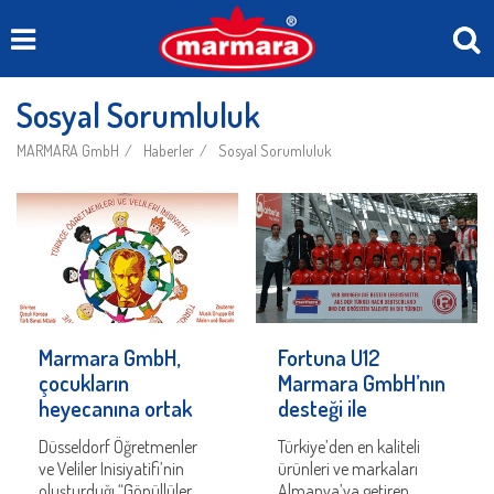
Sosyal Sorumluluk
MARMARA GmbH
Haberler
Sosyal Sorumluluk
Marmara GmbH,
Fortuna U12
çocukların
Marmara GmbH’nın
heyecanına ortak
desteği ile
oldu
Türkiye’de
Düsseldorf Öğretmenler
Türkiye’den en kaliteli
ve Veliler Inisiyatifi’nin
ürünleri ve markaları
oluşturduğı “Gönüllüler
Almanya’ya getiren