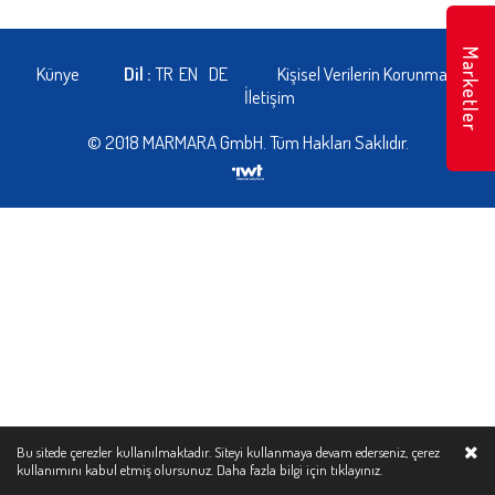
Marketler
Künye
Dil :
TR
EN
DE
Kişisel Verilerin Korunması
İletişim
© 2018 MARMARA GmbH. Tüm Hakları Saklıdır.
Bu sitede çerezler kullanılmaktadır. Siteyi kullanmaya devam ederseniz, çerez
kullanımını kabul etmiş olursunuz. Daha fazla bilgi için
tıklayınız.