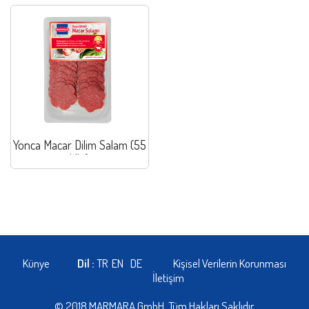
Yonca Macar Dilim Salam (55
klb.)
Künye
Dil :
TR
EN
DE
Kişisel Verilerin Korunması
İletişim
© 2018 MARMARA GmbH. Tüm Hakları Saklıdır.