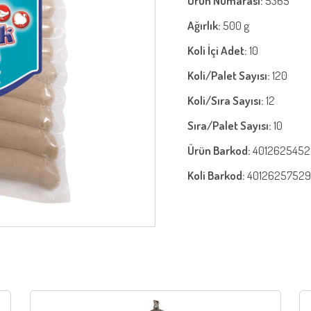
Ürün Numarası:
5365
Ağırlık:
500 g
Koli İçi Adet:
10
Koli/Palet Sayısı:
120
Koli/Sıra Sayısı:
12
Sıra/Palet Sayısı:
10
Ürün Barkod:
401262545
Koli Barkod:
40126257529