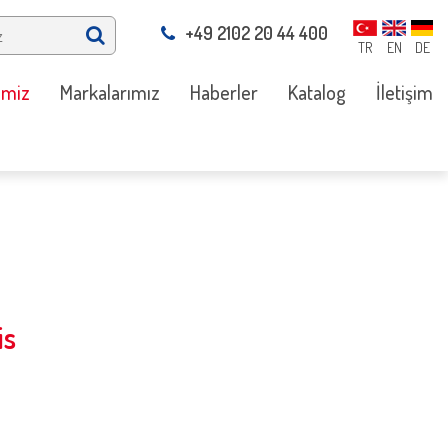
+49 2102 20 44 400
TR
EN
DE
imiz
Markalarımız
Haberler
Katalog
İletişim
is