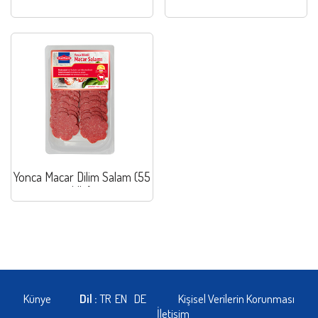
Yonca Macar Dilim Salam (55
klb.)
Künye
Dil :
TR
EN
DE
Kişisel Verilerin Korunması
İletişim