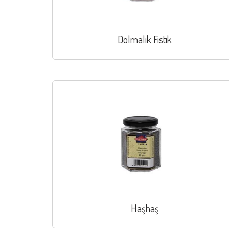
Dolmalık Fıstık
Haşhaş