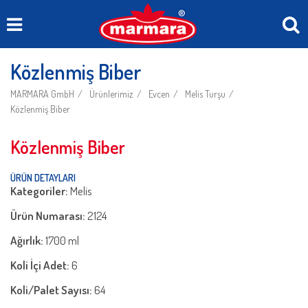
Közlenmiş Biber
MARMARA GmbH
Ürünlerimiz
Evcen
Melis Turşu
Közlenmiş Biber
Közlenmiş Biber
ÜRÜN DETAYLARI
Kategoriler:
Melis
Ürün Numarası:
2124
Ağırlık:
1700 ml
Koli İçi Adet:
6
Koli/Palet Sayısı:
64