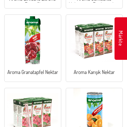
Zencefil
Multivitamin Fruchtenektar
Märkte
Aroma Granatapfel Nektar
Aroma Karışık Nektar