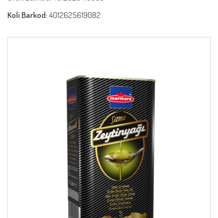
Koli Barkod:
4012625619082