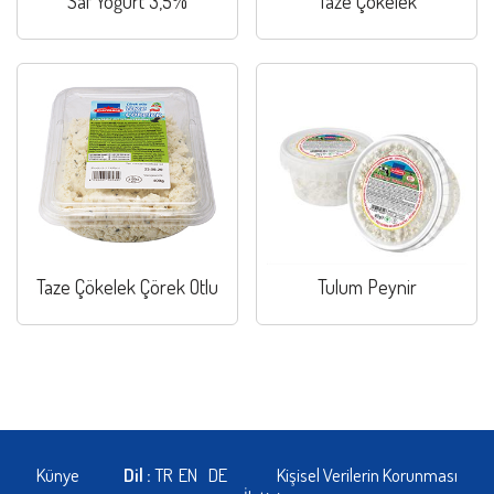
Saf Yoğurt 3,5%
Taze Çökelek
Taze Çökelek Çörek Otlu
Tulum Peynir
Künye
Dil :
TR
EN
DE
Kişisel Verilerin Korunması