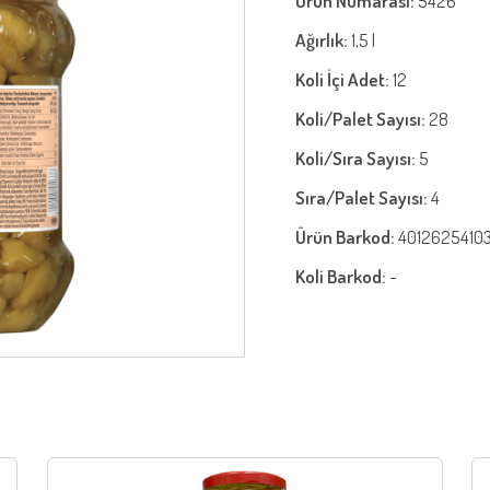
Ürün Numarası:
5426
Ağırlık:
1,5 l
Koli İçi Adet:
12
Koli/Palet Sayısı:
28
Koli/Sıra Sayısı:
5
Sıra/Palet Sayısı:
4
Ürün Barkod:
4012625410
Koli Barkod:
-