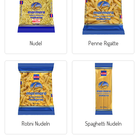
Nudel
Penne Rigatte
Rotini Nudeln
Spaghetti Nudeln