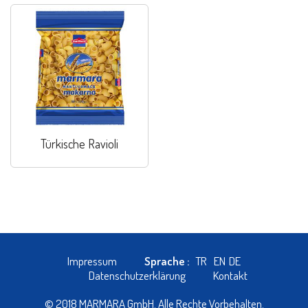
Türkische Ravioli
Impressum
Sprache :
TR
EN
DE
Datenschutzerklärung
Kontakt
© 2018 MARMARA GmbH. Alle Rechte Vorbehalten.