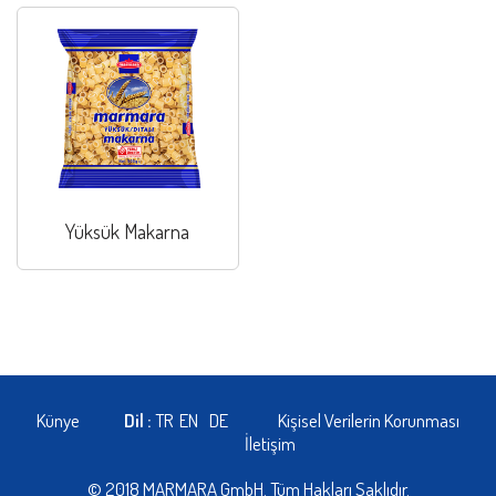
Yüksük Makarna
Künye
Dil :
TR
EN
DE
Kişisel Verilerin Korunması
İletişim
© 2018 MARMARA GmbH. Tüm Hakları Saklıdır.