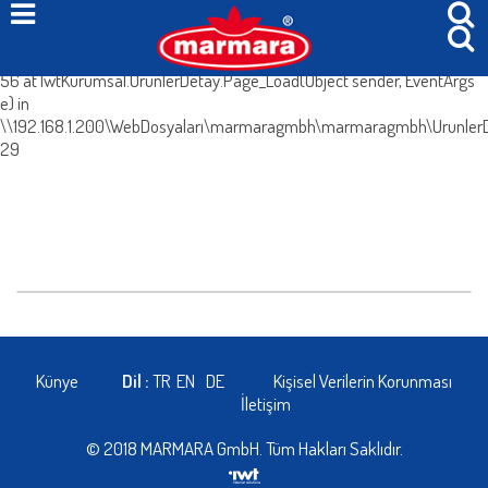
System.Web.HttpException (0x80004005): Böyle bir içerik yok. at
IwtKurumsal.UrunlerDetay.IcerikleriGetir() in
\\192.168.1.200\WebDosyaları\marmaragmbh\marmaragmbh\UrunlerDe
56 at IwtKurumsal.UrunlerDetay.Page_Load(Object sender, EventArgs
e) in
\\192.168.1.200\WebDosyaları\marmaragmbh\marmaragmbh\UrunlerDe
29
Künye
Dil :
TR
EN
DE
Kişisel Verilerin Korunması
İletişim
© 2018 MARMARA GmbH. Tüm Hakları Saklıdır.