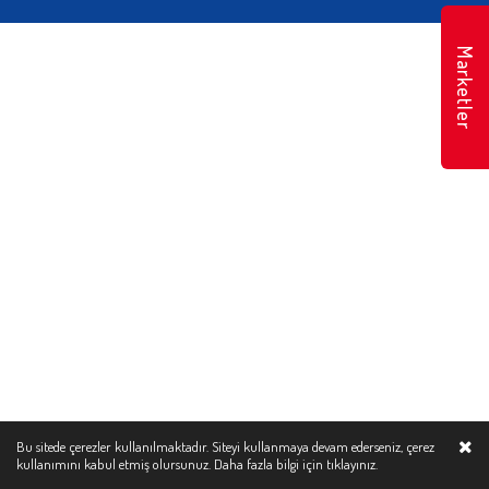
Marketler
Bu sitede çerezler kullanılmaktadır. Siteyi kullanmaya devam ederseniz, çerez
kullanımını kabul etmiş olursunuz. Daha fazla bilgi için
tıklayınız.