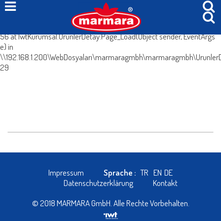
System.Web.HttpException (0x80004005): Böyle bir içerik yok. at
IwtKurumsal.UrunlerDetay.IcerikleriGetir() in
\\192.168.1.200\WebDosyaları\marmaragmbh\marmaragmbh\UrunlerDe
56 at IwtKurumsal.UrunlerDetay.Page_Load(Object sender, EventArgs
e) in
\\192.168.1.200\WebDosyaları\marmaragmbh\marmaragmbh\UrunlerDe
29
Impressum
Sprache :
TR
EN
DE
Datenschutzerklärung
Kontakt
© 2018 MARMARA GmbH. Alle Rechte Vorbehalten.