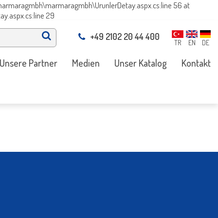
arı\marmaragmbh\marmaragmbh\UrunlerDetay.aspx.cs:line 56 at
y.aspx.cs:line 29
+49 2102 20 44 400
TR
EN
DE
Unsere Partner
Medien
Unser Katalog
Kontakt