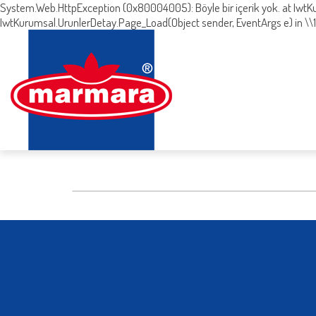
System.Web.HttpException (0x80004005): Böyle bir içerik yok. at Iwt
IwtKurumsal.UrunlerDetay.Page_Load(Object sender, EventArgs e) in