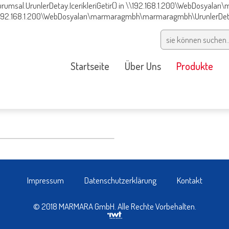
Kurumsal.UrunlerDetay.IcerikleriGetir() in \\192.168.1.200\WebDosyal
 \\192.168.1.200\WebDosyaları\marmaragmbh\marmaragmbh\UrunlerDeta
Startseite
Über Uns
Produkte
Impressum
Datenschutzerklärung
Kontakt
© 2018 MARMARA GmbH. Alle Rechte Vorbehalten.