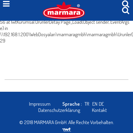
System.Web.HttpException (0x80004005): Böyle bir içerik yok. at
IwtKurumsal.UrunlerDetay.IcerikleriGetir() in
\\192.168.1.200\WebDosyaları\marmaragmbh\marmaragmbh\UrunlerDe
56 at IwtKurumsal.UrunlerDetay.Page_Load(Object sender, EventArgs
e) in
\\192.168.1.200\WebDosyaları\marmaragmbh\marmaragmbh\UrunlerDe
29
Impressum
Sprache :
TR
EN
DE
Datenschutzerklärung
Kontakt
© 2018 MARMARA GmbH. Alle Rechte Vorbehalten.