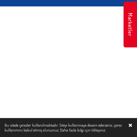
Marketler
Bu sitede çerezler kullanılmaktadır. Siteyi kullanmaya devam ederseniz, çerez
kullanımını kabul etmiş olursunuz. Daha fazla bilgi için
tıklayınız.