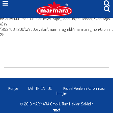
System.Web.HttpException (0x80004005): Böyle bir içerik yok. at
IwtKurumsal.UrunlerDetay.IcerikleriGetir() in
\\192.168.1.200\WebDosyaları\marmaragmbh\marmaragmbh\UrunlerDe
56 at IwtKurumsal.UrunlerDetay.Page_Load(Object sender, EventArgs
e) in
\\192.168.1.200\WebDosyaları\marmaragmbh\marmaragmbh\UrunlerDe
29
Künye
Dil :
TR
EN
DE
Kişisel Verilerin Korunması
İletişim
© 2018 MARMARA GmbH. Tüm Hakları Saklıdır.