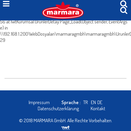
System.Web.HttpException (0x80004005): Böyle bir içerik yok. at
IwtKurumsal.UrunlerDetay.IcerikleriGetir() in
\\192.168.1.200\WebDosyaları\marmaragmbh\marmaragmbh\UrunlerDe
56 at IwtKurumsal.UrunlerDetay.Page_Load(Object sender, EventArgs
e) in
\\192.168.1.200\WebDosyaları\marmaragmbh\marmaragmbh\UrunlerDe
29
Impressum
Sprache :
TR
EN
DE
Datenschutzerklärung
Kontakt
© 2018 MARMARA GmbH. Alle Rechte Vorbehalten.